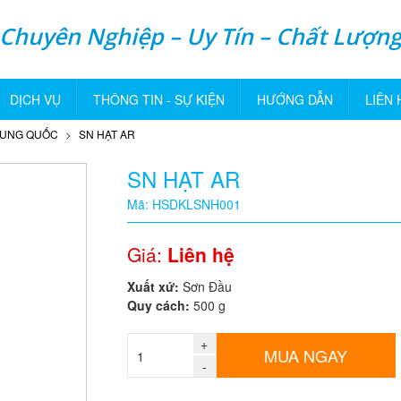
Chuyên Nghiệp – Uy Tín – Chất Lượn
DỊCH VỤ
THÔNG TIN - SỰ KIỆN
HƯỚNG DẪN
LIÊN 
RUNG QUỐC
SN HẠT AR
SN HẠT AR
Mã: HSDKLSNH001
Giá:
Liên hệ
Xuất xứ:
Sơn Đầu
Quy cách:
500 g
+
MUA NGAY
-