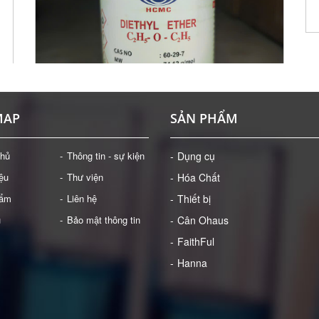
MAP
SẢN PHẨM
chủ
Thông tin - sự kiện
Dụng cụ
iệu
Thư viện
Hóa Chất
DIETHYL ETHER (ETHER ETHYLIC)
hẩm
Liên hệ
Thiết bị
Giá: Liên hệ
ụ
Bảo mật thông tin
Cân Ohaus
ĐẶT HÀNG
FaithFul
Hanna
)