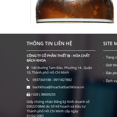
THÔNG TIN LIÊN HỆ
SITE 
CÔNG TY CỔ PHẦN THIẾT BỊ - HÓA CHẤT
Trang 
BÁCH KHOA
Giới th
140 Đường Tam Đảo, Phường 14 , Quận
10, Thành phố Hồ Chí Minh
Sản p
0937343188 - 0911827882
Dịch v
bachkhoa@hoachatbachkhoa.vn
( 028 ) 38669233
Giấy chứng nhận Đăng ký Kinh doanh số
0302210846 do Sở Kế hoạch và Đầu tư
Thành phố Hồ Chí Minh cấp ngày
01/02/2001
HÓA CHẤT: INDOLE-3-BUTYRIC ACID (IBA) (2-8 ĐỘ C