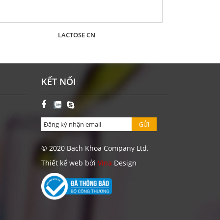
LACTOSE CN
Giá: Liên hệ
ĐẶT HÀNG
KẾT NỐI
GỬI
© 2020 Bach Khoa Company Ltd.
Thiết kế web bởi
Vina
Design