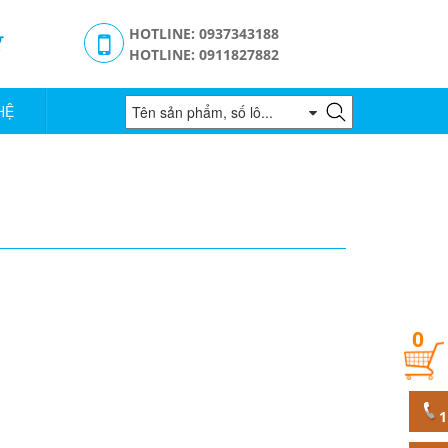
g
HOTLINE: 0937343188
HOTLINE: 0911827882
HỆ
0