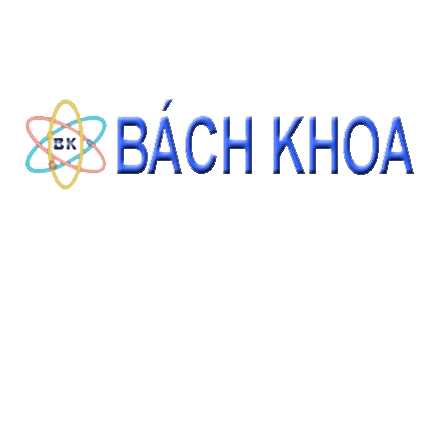
ĐẶT HÀNG
TIN TỨC NỔI BẬT
THÔNG BÁO THAY ĐỔI THÔNG TIN TÊN
CÔNG TY