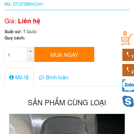
Mã: DTQTBMHC001
Quy
cách
Giá:
Liên hệ
Xuất xứ:
T.Quốc
0
Giá:
Quy cách:
0
đ
+
MUA NGAY
-
Mã
sản
phẩm
Mô tả
Bình luận
SẢN PHẨM CÙNG LOẠI