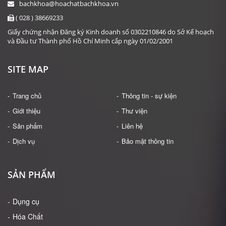
bachkhoa@hoachatbachkhoa.vn
NHIỆT KẾ HỒNG NGOẠI ĐO TRÁN MICROLIFE DOZ
( 028 ) 38669233
Giá: Liên hệ
Giấy chứng nhận Đăng ký Kinh doanh số 0302210846 do Sở Kế hoạch
và Đầu tư Thành phố Hồ Chí Minh cấp ngày 01/02/2001
ĐẶT HÀNG
SITE MAP
Trang chủ
Thông tin - sự kiện
Giới thiệu
Thư viện
Sản phẩm
Liên hệ
Dịch vụ
Bảo mật thông tin
SẢN PHẨM
Dụng cụ
Hóa Chất