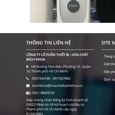
ÈN 1600X
THÔNG TIN LIÊN HỆ
SITE 
CÔNG TY CỔ PHẦN THIẾT BỊ - HÓA CHẤT
Trang 
BÁCH KHOA
Giới th
140 Đường Tam Đảo, Phường 14 , Quận
NHIỆT KẾ HỒNG NGOẠI ĐO TRÁN MICROLIFE DOZ
10, Thành phố Hồ Chí Minh
Sản p
Giá: Liên hệ
0937343188 - 0911827882
Dịch v
ĐẶT HÀNG
bachkhoa@hoachatbachkhoa.vn
( 028 ) 38669233
Giấy chứng nhận Đăng ký Kinh doanh số
0302210846 do Sở Kế hoạch và Đầu tư
Thành phố Hồ Chí Minh cấp ngày
01/02/2001