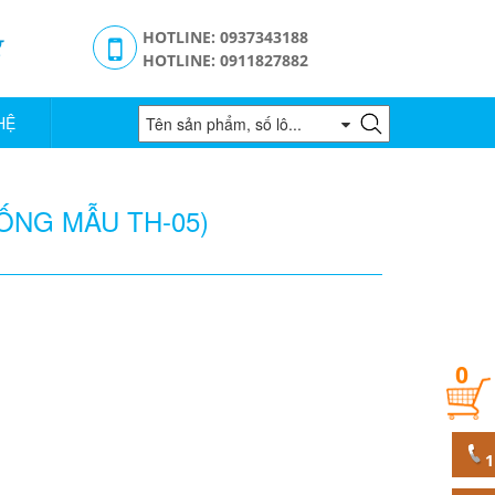
g
HOTLINE: 0937343188
HOTLINE: 0911827882
HỆ
IỐNG MẪU TH-05)
0