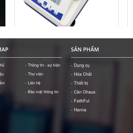
DỤNG CỤ: CÂN ĐIỆN TỬ 1100 G/0.01 G
MÁ
MAP
SẢN PHẨM
Giá: Liên hệ
ĐẶT HÀNG
chủ
Thông tin - sự kiện
Dụng cụ
iệu
Thư viện
Hóa Chất
hẩm
Liên hệ
Thiết bị
ụ
Bảo mật thông tin
Cân Ohaus
FaithFul
Hanna