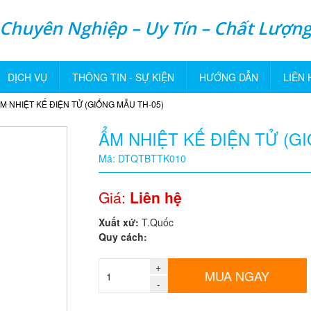
Chuyên Nghiệp – Uy Tín – Chất Lượn
DỊCH VỤ
THÔNG TIN - SỰ KIỆN
HƯỚNG DẪN
LIÊN 
M NHIỆT KẾ ĐIỆN TỬ (GIỐNG MẪU TH-05)
ẨM NHIỆT KẾ ĐIỆN TỬ (G
Mã: DTQTBTTK010
Giá:
Liên hệ
Xuất xứ:
T.Quốc
Quy cách:
+
MUA NGAY
-