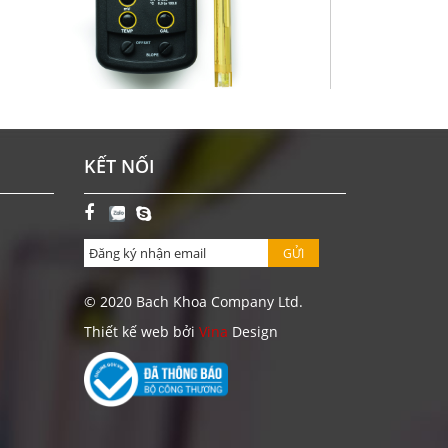
Y ĐO PH/ORP/NHIỆT ĐỘ CẦM TAY ĐƠN GIẢN HI8314-
KẾT NỐI
1
Giá: Liên hệ
ĐẶT HÀNG
GỬI
© 2020 Bach Khoa Company Ltd.
Thiết kế web bởi
Vina
Design