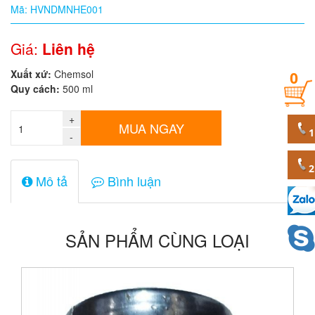
Mã: HVNDMNHE001
Quy
cách
Giá:
Liên hệ
Xuất xứ:
Chemsol
0
Giá:
Quy cách:
500 ml
0
đ
+
MUA NGAY
-
Mã
sản
phẩm
Mô tả
Bình luận
SẢN PHẨM CÙNG LOẠI