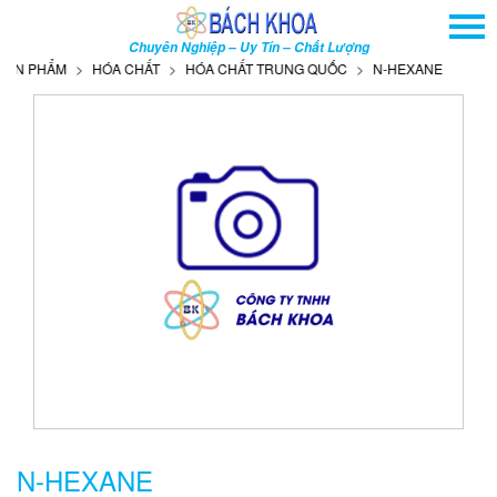
TRANG CHỦ
Chuyên Nghiệp – Uy Tín – Chất Lượng
GIỚI THIỆU
N PHẨM
HÓA CHẤT
HÓA CHẤT TRUNG QUỐC
N-HEXANE
SẢN PHẨM
DỊCH VỤ
THÔNG TIN - SỰ KIỆN
HƯỚNG DẪN
LIÊN HỆ
TÌM KIẾM NÂNG CAO
Tên
sản
phẩm
N-HEXANE