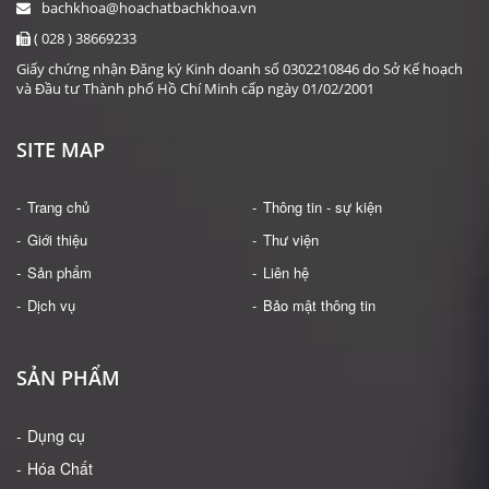
bachkhoa@hoachatbachkhoa.vn
( 028 ) 38669233
Giấy chứng nhận Đăng ký Kinh doanh số 0302210846 do Sở Kế hoạch
và Đầu tư Thành phố Hồ Chí Minh cấp ngày 01/02/2001
SITE MAP
Trang chủ
Thông tin - sự kiện
Giới thiệu
Thư viện
HÓA CHẤT: INDOLE-3-BUTYRIC ACID (IBA) (2-8 ĐỘ C)
Sản phẩm
Liên hệ
Giá: Liên hệ
Dịch vụ
Bảo mật thông tin
ĐẶT HÀNG
SẢN PHẨM
Dụng cụ
Hóa Chất