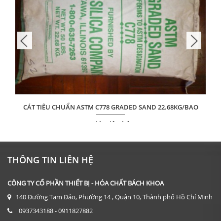
CÁT TIÊU CHUẨN ASTM C778 GRADED SAND 22.68KG/BAO
Giá: Liên hệ
ĐẶT HÀNG
THÔNG TIN LIÊN HỆ
CÔNG TY CỔ PHẦN THIẾT BỊ - HÓA CHẤT BÁCH KHOA
140 Đường Tam Đảo, Phường 14 , Quận 10, Thành phố Hồ Chí Minh
0937343188 - 0911827882