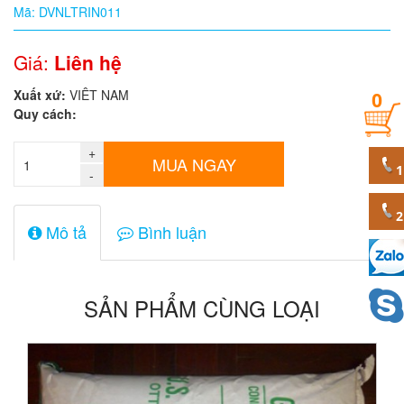
Mã: DVNLTRIN011
Quy
cách
Giá:
Liên hệ
Xuất xứ:
VIÊT NAM
0
Giá:
Quy cách:
0
đ
+
MUA NGAY
-
Mã
sản
phẩm
Mô tả
Bình luận
SẢN PHẨM CÙNG LOẠI