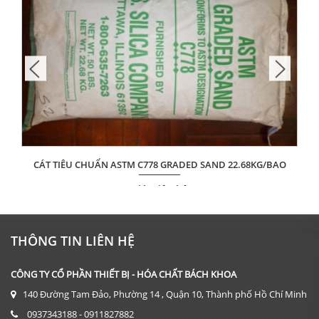
CÁT TIÊU CHUẨN ASTM C778 GRADED SAND 22.68KG/BAO
Giá: Liên hệ
ĐẶT HÀNG
THÔNG TIN LIÊN HỆ
CÔNG TY CỔ PHẦN THIẾT BỊ - HÓA CHẤT BÁCH KHOA
140 Đường Tam Đảo, Phường 14 , Quận 10, Thành phố Hồ Chí Minh
0937343188 - 0911827882