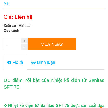
Mã:
Quy
cách
Giá:
Liên hệ
Xuất xứ:
Đài Loan
Giá:
Quy cách:
0
đ
+
MUA NGAY
-
Mã
sản
phẩm
Mô tả
Bình luận
Ưu điểm nổi bật của Nhiệt kế điện tử Sanitas
SFT 75:
✜
Nhiệt kế điện tử Sanitas SFT 75
được sản xuất dựa