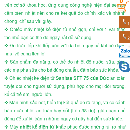
0
trên cơ sở khoa học, ứng dụng công nghệ hiện đại sensor
cảm biến nhiệt nên cho ra kết quả đo chính xác và nhanh
chóng chỉ sau vài giây.
✜ Chiếc máy nhiệt kế điện tử nhỏ gọn, chỉ với 1 vài thao
tác nhỏ bạn có thể đo ngay, rất dễ sử dụng.
✜ Đo trực tiếp khi tiếp xúc với da bé, ngay cả khi bé đang
ngủ, vô cùng tiện lợi
✜ Sản phẩm đa năng, có thể đo nhiệt độ nước, sữa, giúp
các mẹ pha sữa cho bé đúng chuẩn, đảm bảo sức khỏe.
✜ Chiếc nhiệt kế điện tử
Sanitas SFT 75 của Đức
an toàn
tuyệt đối cho người sử dụng, phù hợp cho mọi đối tượng,
kể cả trẻ em, người lớn.
✜ Màn hình sắc nét, hiển thị kết quả đo rõ ràng, và có cảnh
báo mức nhiệt an toàn hay sốt (trên 38 độ), giúp bạn chủ
động để xử lý, tránh những nguy cơ gây hại đến sức khỏe.
✜ Máy
nhiệt kế điện tử
khắc phục được những rủi ro như