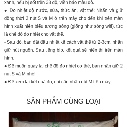
xanh, nếu bị sốt trên 38 độ, viền báo màu đỏ.
● Đo nhiệt độ nước, sữa, thức ăn, vật thể: Nhấn và giữ
đồng thời 2 nút S và M ở trên máy cho đến khi trên màn
hình xuất hiện biểu tượng sóng (giống như sóng wifi), tức
là chế độ đo nhiệt cho vật thể.
- Sau đó, bạn đặt đầu nhiệt kế cách vật thể từ 2-3cm, nhấn
giữ nút nguồn. Sau tiếng bíp, kết quả sẽ hiển thị trên màn
hình.
● Để muốn quay lại chế độ đo nhiệt cơ thể, bạn nhấn giữ 2
nút S và M nhé!
● Để xem lại kết quả đo, chỉ cần nhấn nút M trên máy.
SẢN PHẨM CÙNG LOẠI