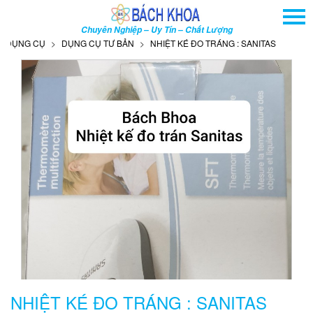
TRANG CHỦ
Chuyên Nghiệp – Uy Tín – Chất Lượng
GIỚI THIỆU
NG CỤ
DỤNG CỤ TƯ BẢN
NHIỆT KÉ ĐO TRÁNG : SANITAS
SẢN PHẨM
DỊCH VỤ
THÔNG TIN - SỰ KIỆN
HƯỚNG DẪN
LIÊN HỆ
TÌM KIẾM NÂNG CAO
Tên
sản
phẩm
NHIỆT KÉ ĐO TRÁNG : SANITAS