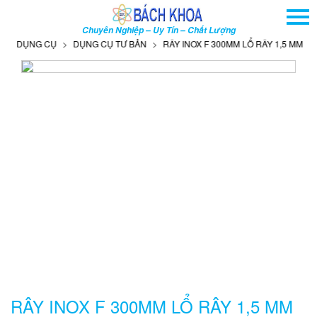
TRANG CHỦ
Chuyên Nghiệp – Uy Tín – Chất Lượng
GIỚI THIỆU
DỤNG CỤ
DỤNG CỤ TƯ BẢN
RÂY INOX F 300MM LỔ RÂY 1,5 MM
SẢN PHẨM
DỊCH VỤ
THÔNG TIN - SỰ KIỆN
HƯỚNG DẪN
LIÊN HỆ
TÌM KIẾM NÂNG CAO
Tên
sản
phẩm
RÂY INOX F 300MM LỔ RÂY 1,5 MM