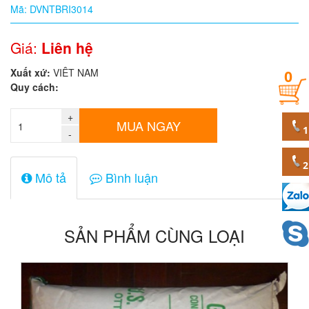
Mã: DVNTBRI3014
Quy
cách
Giá:
Liên hệ
Xuất xứ:
VIÊT NAM
0
Giá:
Quy cách:
0
đ
+
MUA NGAY
-
Mã
sản
phẩm
Mô tả
Bình luận
SẢN PHẨM CÙNG LOẠI