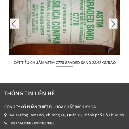
CÁT TIÊU CHUẨN ASTM C778 GRADED SAND 22.68KG/BAO
Giá: Liên hệ
ĐẶT HÀNG
THÔNG TIN LIÊN HỆ
CÔNG TY CỔ PHẦN THIẾT BỊ - HÓA CHẤT BÁCH KHOA
140 Đường Tam Đảo, Phường 14 , Quận 10, Thành phố Hồ Chí Minh
0937343188 - 0911827882