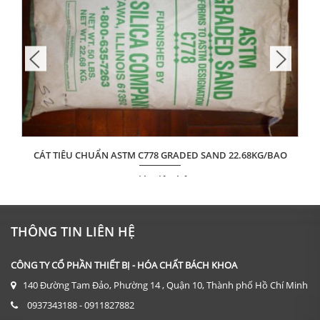
CÁT TIÊU CHUẨN ASTM C778 GRADED SAND 22.68KG/BAO
Giá: Liên hệ
ĐẶT HÀNG
THÔNG TIN LIÊN HỆ
CÔNG TY CỔ PHẦN THIẾT BỊ - HÓA CHẤT BÁCH KHOA
140 Đường Tam Đảo, Phường 14 , Quận 10, Thành phố Hồ Chí Minh
0937343188 - 0911827882