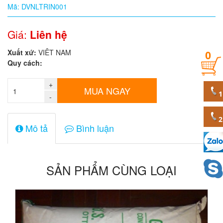
Mã: DVNLTRIN001
Quy
cách
Giá:
Liên hệ
Xuất xứ:
VIÊT NAM
0
Giá:
Quy cách:
0
đ
+
MUA NGAY
-
Mã
sản
phẩm
Mô tả
Bình luận
SẢN PHẨM CÙNG LOẠI