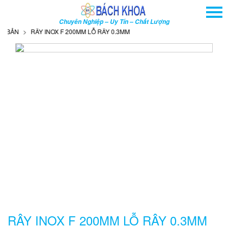
TRANG CHỦ
Chuyên Nghiệp – Uy Tín – Chất Lượng
GIỚI THIỆU
BẢN
RÂY INOX F 200MM LỖ RÂY 0.3MM
SẢN PHẨM
DỊCH VỤ
THÔNG TIN - SỰ KIỆN
HƯỚNG DẪN
LIÊN HỆ
TÌM KIẾM NÂNG CAO
Tên
sản
phẩm
RÂY INOX F 200MM LỖ RÂY 0.3MM