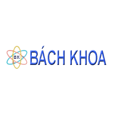
CÁT TIÊU CHUẨN ASTM C778 GRADED SAND 22.68KG/BAO
Giá: Liên hệ
ĐẶT HÀNG
THÔNG TIN LIÊN HỆ
CÔNG TY CỔ PHẦN THIẾT BỊ - HÓA CHẤT BÁCH KHOA
140 Đường Tam Đảo, Phường 14 , Quận 10, Thành phố Hồ Chí Minh
0937343188 - 0911827882