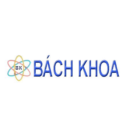
CÁT TIÊU CHUẨN ASTM C778 GRADED SAND 22.68KG/BAO
Giá: Liên hệ
ĐẶT HÀNG
THÔNG TIN LIÊN HỆ
CÔNG TY CỔ PHẦN THIẾT BỊ - HÓA CHẤT BÁCH KHOA
140 Đường Tam Đảo, Phường 14 , Quận 10, Thành phố Hồ Chí Minh