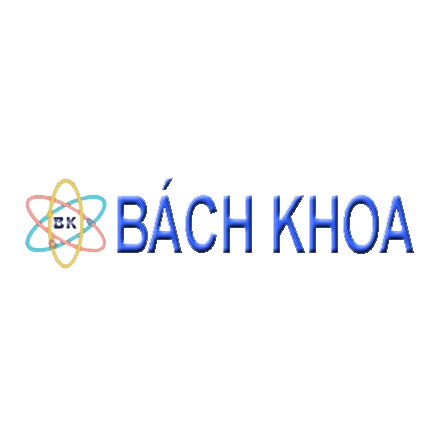
THÔNG TIN LIÊN HỆ
CÔNG TY CỔ PHẦN THIẾT BỊ - HÓA CHẤT BÁCH KHOA
140 Đường Tam Đảo, Phường 14 , Quận 10, Thành phố Hồ Chí Minh
0937343188 - 0911827882