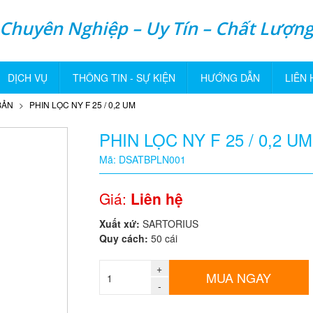
Chuyên Nghiệp – Uy Tín – Chất Lượn
DỊCH VỤ
THÔNG TIN - SỰ KIỆN
HƯỚNG DẪN
LIÊN 
BẢN
PHIN LỌC NY F 25 / 0,2 UM
PHIN LỌC NY F 25 / 0,2 UM
Mã: DSATBPLN001
Giá:
Liên hệ
Xuất xứ:
SARTORIUS
Quy cách:
50 cái
+
MUA NGAY
-