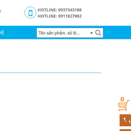
g
HOTLINE: 0937343188
HOTLINE: 0911827882
HỆ
0