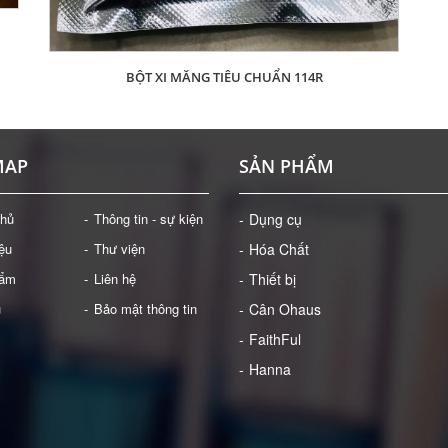
BỘT XI MĂNG TIÊU CHUẨN 114R
Giá: Liên hệ
ĐẶT HÀNG
MAP
SẢN PHẨM
chủ
Thông tin - sự kiện
Dụng cụ
iệu
Thư viện
Hóa Chất
hẩm
Liên hệ
Thiết bị
ụ
Bảo mật thông tin
Cân Ohaus
FaithFul
Hanna