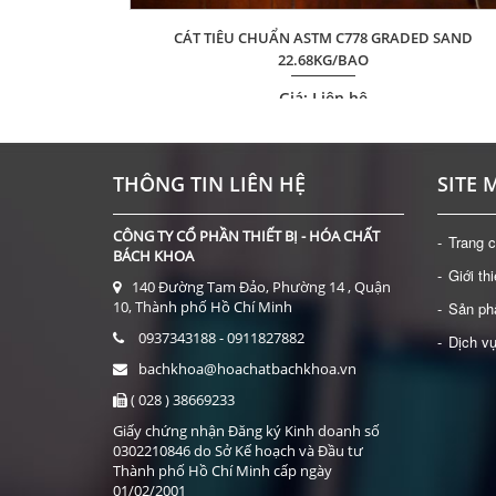
CÁT TIÊU CHUẨN ASTM C778 GRADED SAND
X 23MM)
22.68KG/BAO
Giá: Liên hệ
ĐẶT HÀNG
THÔNG TIN LIÊN HỆ
SITE 
CÔNG TY CỔ PHẦN THIẾT BỊ - HÓA CHẤT
Trang 
BÁCH KHOA
Giới th
140 Đường Tam Đảo, Phường 14 , Quận
10, Thành phố Hồ Chí Minh
Sản p
0937343188 - 0911827882
Dịch v
bachkhoa@hoachatbachkhoa.vn
( 028 ) 38669233
Giấy chứng nhận Đăng ký Kinh doanh số
0302210846 do Sở Kế hoạch và Đầu tư
Thành phố Hồ Chí Minh cấp ngày
01/02/2001