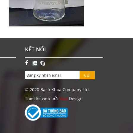
CHAI BOD 300 ML WHEATON-MỸ
KẾT NỐI
Giá: Liên hệ
ĐẶT HÀNG
GỬI
© 2020 Bach Khoa Company Ltd.
Thiết kế web bởi
Vina
Design