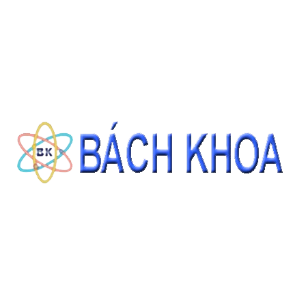
CÁT TIÊU CHUẨN ASTM C778 GRADED SAND 22.68KG/BAO
Giá: Liên hệ
ĐẶT HÀNG
THÔNG TIN LIÊN HỆ
CÔNG TY CỔ PHẦN THIẾT BỊ - HÓA CHẤT BÁCH KHOA
140 Đường Tam Đảo, Phường 14 , Quận 10, Thành phố Hồ Chí Minh
0937343188 - 0911827882