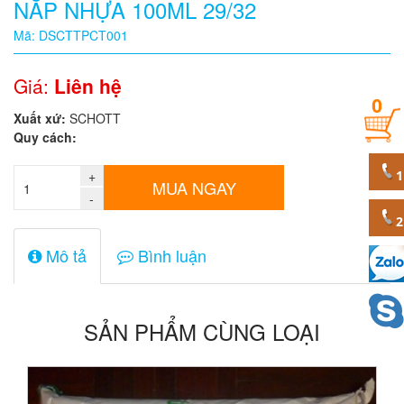
NẮP NHỰA 100ML 29/32
Quy
Mã: DSCTTPCT001
cách
Giá:
Liên hệ
0
Giá:
Xuất xứ:
SCHOTT
0
Quy cách:
đ
+
Mã
MUA NGAY
sản
-
phẩm
Mô tả
Bình luận
SẢN PHẨM CÙNG LOẠI