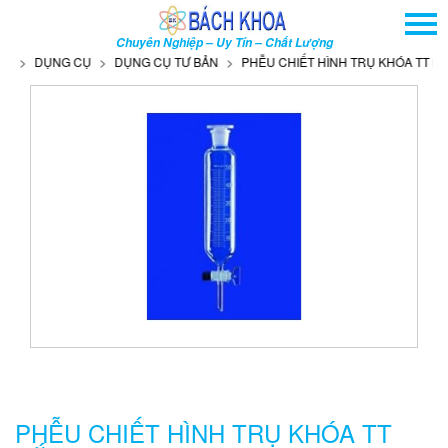
TRANG CHỦ
Chuyên Nghiệp – Uy Tín – Chất Lượng
GIỚI THIỆU
DỤNG CỤ
DỤNG CỤ TƯ BẢN
PHỄU CHIẾT HÌNH TRỤ KHÓA TT NẮP 
SẢN PHẨM
DỊCH VỤ
THÔNG TIN - SỰ KIỆN
HƯỚNG DẪN
LIÊN HỆ
TÌM KIẾM NÂNG CAO
Tên
sản
phẩm
PHỄU CHIẾT HÌNH TRỤ KHÓA TT