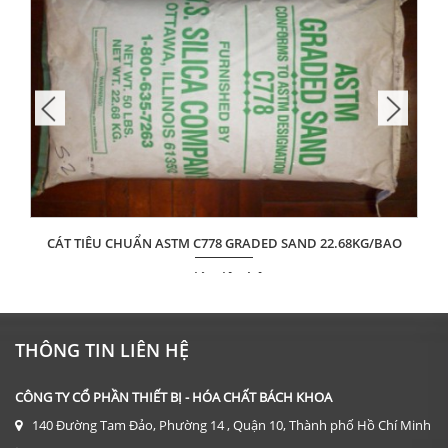
CÁT TIÊU CHUẨN ASTM C778 GRADED SAND 22.68KG/BAO
Giá: Liên hệ
ĐẶT HÀNG
THÔNG TIN LIÊN HỆ
CÔNG TY CỔ PHẦN THIẾT BỊ - HÓA CHẤT BÁCH KHOA
140 Đường Tam Đảo, Phường 14 , Quận 10, Thành phố Hồ Chí Minh