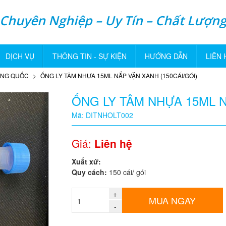
Chuyên Nghiệp – Uy Tín – Chất Lượn
DỊCH VỤ
THÔNG TIN - SỰ KIỆN
HƯỚNG DẪN
LIÊN 
UNG QUỐC
ỐNG LY TÂM NHỰA 15ML NẮP VẶN XANH (150CÁI/GÓI)
ỐNG LY TÂM NHỰA 15ML N
Mã: DITNHOLT002
Giá:
Liên hệ
Xuất xứ:
Quy cách:
150 cái/ gói
+
MUA NGAY
-