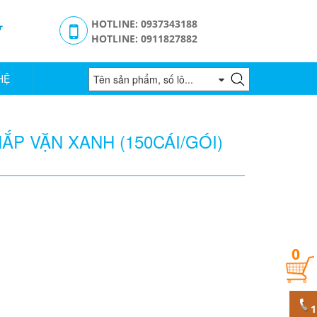
g
HOTLINE: 0937343188
HOTLINE: 0911827882
HỆ
ẮP VẶN XANH (150CÁI/GÓI)
0