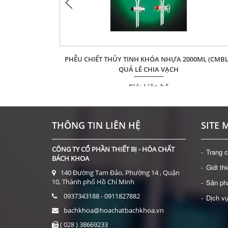
 (CMBL) -BÁN
PHỄU CHIẾT THỦY TINH KHÓA NHỰA 2000ML (CMBL
QUẢ LÊ CHIA VẠCH
Giá: Liên hệ
ĐẶT HÀNG
THÔNG TIN LIÊN HỆ
SITE 
CÔNG TY CỔ PHẦN THIẾT BỊ - HÓA CHẤT
Trang 
BÁCH KHOA
Giới th
140 Đường Tam Đảo, Phường 14 , Quận
10, Thành phố Hồ Chí Minh
Sản p
0937343188 - 0911827882
Dịch v
bachkhoa@hoachatbachkhoa.vn
( 028 ) 38669233