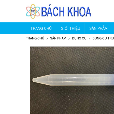
TRANG CHỦ
GIỚI THIỆU
SẢN PHẨM
TRANG CHỦ
SẢN PHẨM
DỤNG CỤ
DỤNG CỤ TR