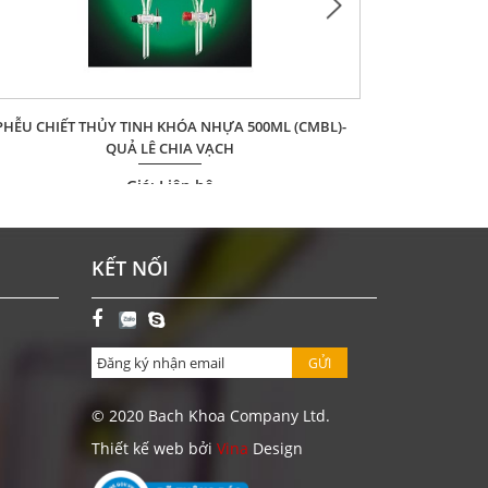
PHỄU CHIẾT THỦY TINH KHÓA NHỰA 500ML (CMBL)-
PHỄU CHIẾT 
QUẢ LÊ CHIA VẠCH
Giá: Liên hệ
ĐẶT HÀNG
KẾT NỐI
GỬI
© 2020 Bach Khoa Company Ltd.
Thiết kế web bởi
Vina
Design