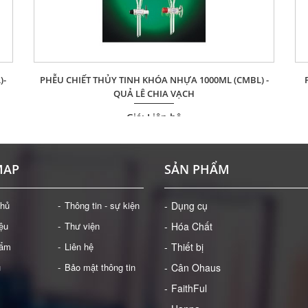
)-
PHỄU CHIẾT THỦY TINH KHÓA NHỰA 1000ML (CMBL) -
QUẢ LÊ CHIA VẠCH
Giá: Liên hệ
ĐẶT HÀNG
MAP
SẢN PHẨM
chủ
Thông tin - sự kiện
Dụng cụ
iệu
Thư viện
Hóa Chất
hẩm
Liên hệ
Thiết bị
ụ
Bảo mật thông tin
Cân Ohaus
FaithFul