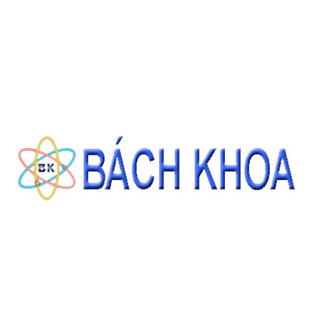
ỐNG LY TÂM NHỰA 15ML NẮP VẶN XANH (150CÁI/GÓI)
Giá: Liên hệ
ĐẶT HÀNG
THÔNG TIN LIÊN HỆ
CÔNG TY CỔ PHẦN THIẾT BỊ - HÓA CHẤT BÁCH KHOA
140 Đường Tam Đảo, Phường 14 , Quận 10, Thành phố Hồ Chí Minh