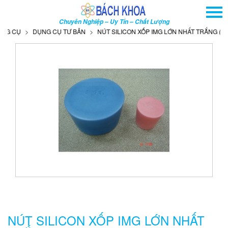
TRANG CHỦ
Chuyên Nghiệp – Uy Tín – Chất Lượng
GIỚI THIỆU
G CỤ
DỤNG CỤ TƯ BẢN
NÚT SILICON XỐP IMG LỚN NHẤT TRẮNG (21 - 2
SẢN PHẨM
DỊCH VỤ
THÔNG TIN - SỰ KIỆN
HƯỚNG DẪN
LIÊN HỆ
TÌM KIẾM NÂNG CAO
Tên
sản
phẩm
NÚT SILICON XỐP IMG LỚN NHẤT