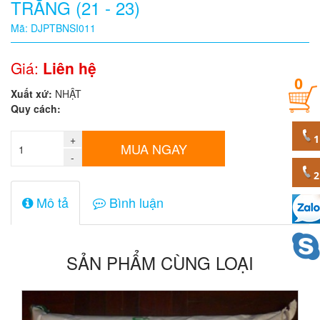
TRẮNG (21 - 23)
Quy
Mã: DJPTBNSI011
cách
Giá:
Liên hệ
0
Giá:
Xuất xứ:
NHẬT
0
Quy cách:
đ
+
Mã
MUA NGAY
sản
-
phẩm
Mô tả
Bình luận
SẢN PHẨM CÙNG LOẠI