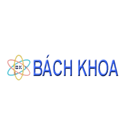
CÁT TIÊU CHUẨN ASTM C778 GRADED SAND 22.68KG/BAO
Giá: Liên hệ
ĐẶT HÀNG
THÔNG TIN LIÊN HỆ
CÔNG TY CỔ PHẦN THIẾT BỊ - HÓA CHẤT BÁCH KHOA
140 Đường Tam Đảo, Phường 14 , Quận 10, Thành phố Hồ Chí Minh