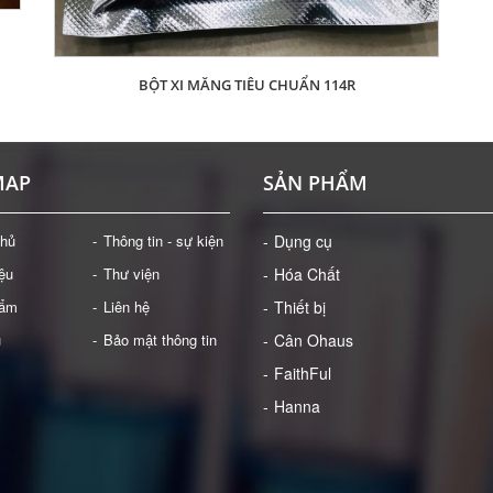
BỘT XI MĂNG TIÊU CHUẨN 114R
Giá: Liên hệ
ĐẶT HÀNG
MAP
SẢN PHẨM
chủ
Thông tin - sự kiện
Dụng cụ
iệu
Thư viện
Hóa Chất
hẩm
Liên hệ
Thiết bị
ụ
Bảo mật thông tin
Cân Ohaus
FaithFul
Hanna