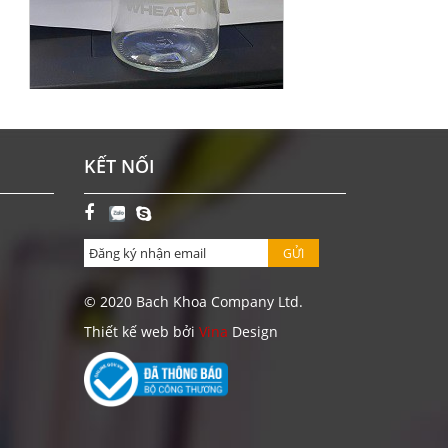
CHAI BOD 300 ML WHEATON-MỸ
KẾT NỐI
Giá: Liên hệ
ĐẶT HÀNG
GỬI
© 2020 Bach Khoa Company Ltd.
Thiết kế web bởi
Vina
Design