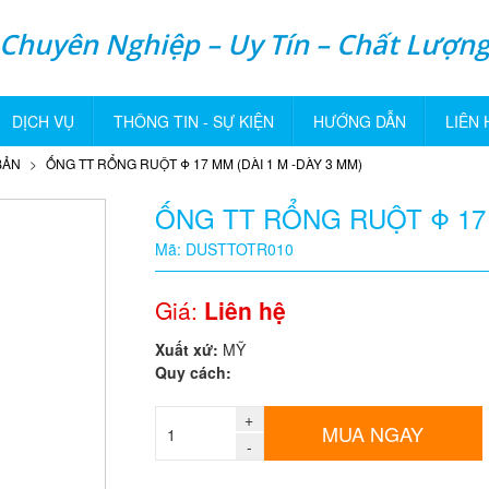
Chuyên Nghiệp – Uy Tín – Chất Lượn
DỊCH VỤ
THÔNG TIN - SỰ KIỆN
HƯỚNG DẪN
LIÊN 
BẢN
ỐNG TT RỔNG RUỘT Φ 17 MM (DÀI 1 M -DÀY 3 MM)
ỐNG TT RỔNG RUỘT Φ 17 
Mã: DUSTTOTR010
Giá:
Liên hệ
Xuất xứ:
MỸ
Quy cách:
+
MUA NGAY
-