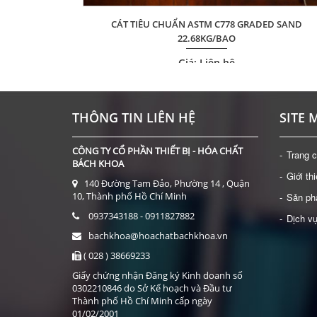
CÁT TIÊU CHUẨN ASTM C778 GRADED SAND
X 23MM)
22.68KG/BAO
Giá: Liên hệ
ĐẶT HÀNG
THÔNG TIN LIÊN HỆ
SITE 
CÔNG TY CỔ PHẦN THIẾT BỊ - HÓA CHẤT
Trang 
BÁCH KHOA
Giới th
140 Đường Tam Đảo, Phường 14 , Quận
10, Thành phố Hồ Chí Minh
Sản p
0937343188 - 0911827882
Dịch v
bachkhoa@hoachatbachkhoa.vn
( 028 ) 38669233
Giấy chứng nhận Đăng ký Kinh doanh số
0302210846 do Sở Kế hoạch và Đầu tư
Thành phố Hồ Chí Minh cấp ngày
01/02/2001