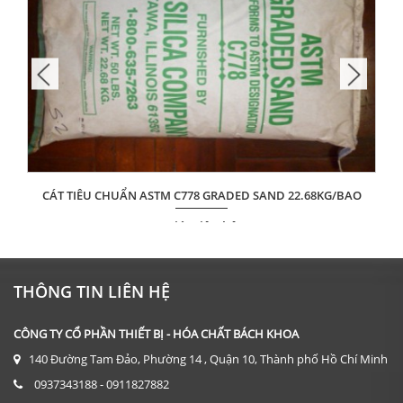
CÁT TIÊU CHUẨN ASTM C778 GRADED SAND 22.68KG/BAO
Giá: Liên hệ
ĐẶT HÀNG
THÔNG TIN LIÊN HỆ
CÔNG TY CỔ PHẦN THIẾT BỊ - HÓA CHẤT BÁCH KHOA
140 Đường Tam Đảo, Phường 14 , Quận 10, Thành phố Hồ Chí Minh
0937343188 - 0911827882