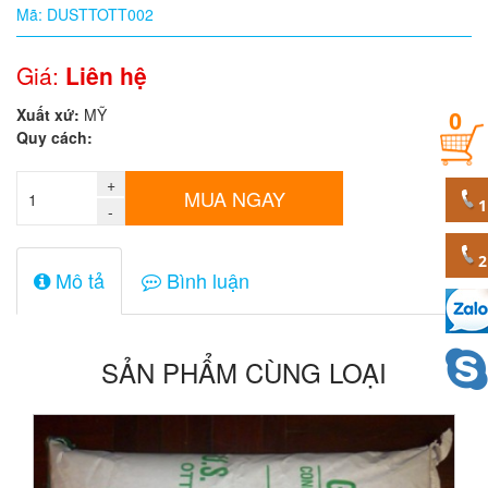
Mã: DUSTTOTT002
Quy
cách
Giá:
Liên hệ
Xuất xứ:
MỸ
0
Giá:
Quy cách:
0
đ
+
MUA NGAY
-
Mã
sản
phẩm
Mô tả
Bình luận
SẢN PHẨM CÙNG LOẠI