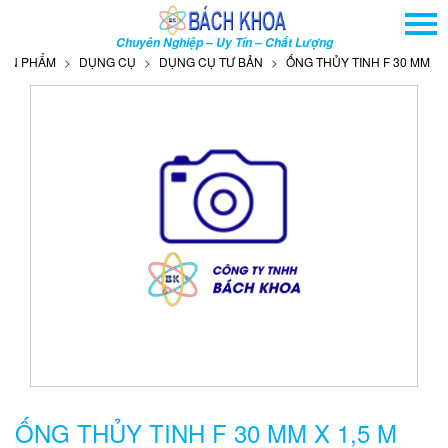
TRANG CHỦ
Chuyên Nghiệp – Uy Tín – Chất Lượng
GIỚI THIỆU
 PHẨM
DỤNG CỤ
DỤNG CỤ TƯ BẢN
ỐNG THỦY TINH F 30 MM X 1,5 
SẢN PHẨM
DỊCH VỤ
THÔNG TIN - SỰ KIỆN
HƯỚNG DẪN
LIÊN HỆ
TÌM KIẾM NÂNG CAO
Tên
sản
phẩm
ỐNG THỦY TINH F 30 MM X 1,5 M