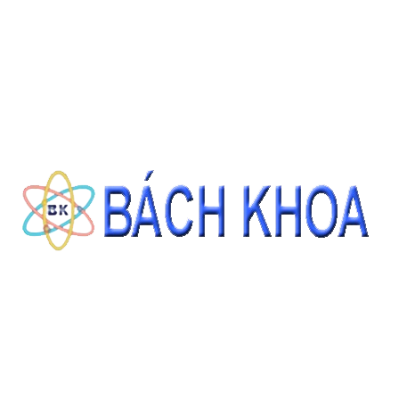
CÁT TIÊU CHUẨN ASTM C778 GRADED SAND 22.68KG/BAO
Giá: Liên hệ
ĐẶT HÀNG
THÔNG TIN LIÊN HỆ
CÔNG TY CỔ PHẦN THIẾT BỊ - HÓA CHẤT BÁCH KHOA
140 Đường Tam Đảo, Phường 14 , Quận 10, Thành phố Hồ Chí Minh