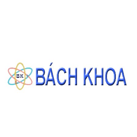
CÁT TIÊU CHUẨN ASTM C778 GRADED SAND 22.68KG/BAO
Giá: Liên hệ
ĐẶT HÀNG
THÔNG TIN LIÊN HỆ
CÔNG TY CỔ PHẦN THIẾT BỊ - HÓA CHẤT BÁCH KHOA