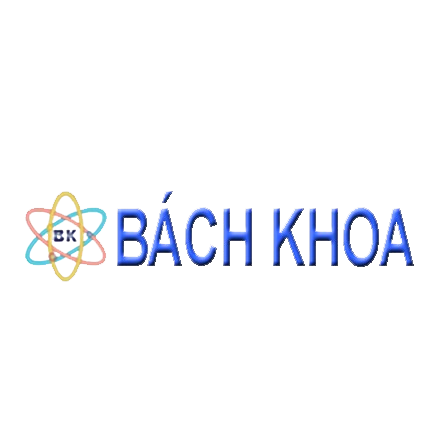
THÔNG TIN LIÊN HỆ
CÔNG TY CỔ PHẦN THIẾT BỊ - HÓA CHẤT BÁCH KHOA
140 Đường Tam Đảo, Phường 14 , Quận 10, Thành phố Hồ Chí Minh