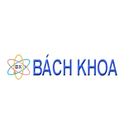
CÁT TIÊU CHUẨN ASTM C778 GRADED SAND 22.68KG/BAO
Giá: Liên hệ
ĐẶT HÀNG
THÔNG TIN LIÊN HỆ
CÔNG TY CỔ PHẦN THIẾT BỊ - HÓA CHẤT BÁCH KHOA
140 Đường Tam Đảo, Phường 14 , Quận 10, Thành phố Hồ Chí Minh