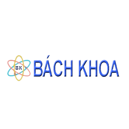
CÁT TIÊU CHUẨN ASTM C778 GRADED SAND 22.68KG/BAO
Giá: Liên hệ
ĐẶT HÀNG
THÔNG TIN LIÊN HỆ
CÔNG TY CỔ PHẦN THIẾT BỊ - HÓA CHẤT BÁCH KHOA
140 Đường Tam Đảo, Phường 14 , Quận 10, Thành phố Hồ Chí Minh