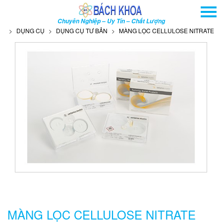
TRANG CHỦ
Chuyên Nghiệp – Uy Tín – Chất Lượng
GIỚI THIỆU
DỤNG CỤ
DỤNG CỤ TƯ BẢN
MÀNG LỌC CELLULOSE NITRATE (CELLUL
SẢN PHẨM
DỊCH VỤ
THÔNG TIN - SỰ KIỆN
HƯỚNG DẪN
LIÊN HỆ
TÌM KIẾM NÂNG CAO
Tên
sản
phẩm
MÀNG LỌC CELLULOSE NITRATE