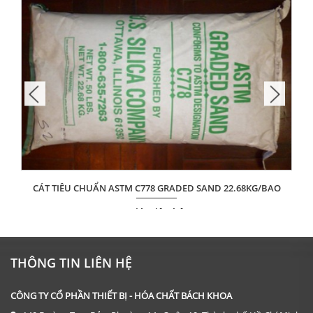
CÁT TIÊU CHUẨN ASTM C778 GRADED SAND 22.68KG/BAO
Giá: Liên hệ
ĐẶT HÀNG
THÔNG TIN LIÊN HỆ
CÔNG TY CỔ PHẦN THIẾT BỊ - HÓA CHẤT BÁCH KHOA