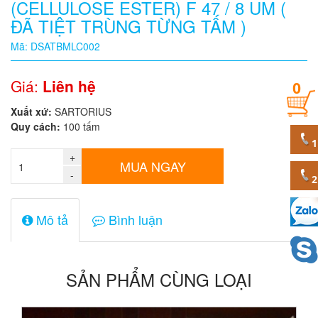
(CELLULOSE ESTER) F 47 / 8 UM (
ĐÃ TIỆT TRÙNG TỪNG TẤM )
Quy
cách
Mã: DSATBMLC002
Giá:
Liên hệ
0
Giá:
0
Xuất xứ:
SARTORIUS
đ
Quy cách:
100 tấm
Mã
sản
+
MUA NGAY
phẩm
-
Mô tả
Bình luận
SẢN PHẨM CÙNG LOẠI