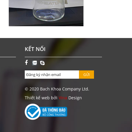
CHAI BOD 300 ML WHEATON-MỸ
KẾT NỐI
Giá: Liên hệ
ĐẶT HÀNG
GỬI
© 2020 Bach Khoa Company Ltd.
Thiết kế web bởi
Vina
Design