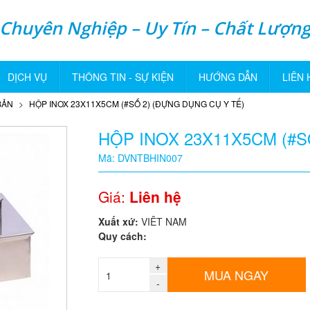
Chuyên Nghiệp – Uy Tín – Chất Lượn
DỊCH VỤ
THÔNG TIN - SỰ KIỆN
HƯỚNG DẪN
LIÊN 
BẢN
HỘP INOX 23X11X5CM (#SỐ 2) (ĐỰNG DỤNG CỤ Y TẾ)
HỘP INOX 23X11X5CM (#S
Mã: DVNTBHIN007
Giá:
Liên hệ
Xuất xứ:
VIÊT NAM
Quy cách:
+
MUA NGAY
-