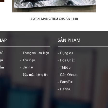
BỘT XI MĂNG TIÊU CHUẨN 114R
Giá: Liên hệ
ĐẶT HÀNG
MAP
SẢN PHẨM
chủ
Thông tin - sự kiện
Dụng cụ
iệu
Thư viện
Hóa Chất
hẩm
Liên hệ
Thiết bị
ụ
Bảo mật thông tin
Cân Ohaus
FaithFul
Hanna