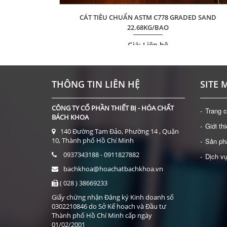
CÁT TIÊU CHUẨN ASTM C778 GRADED SAND
X 23MM)
22.68KG/BAO
Giá: Liên hệ
ĐẶT HÀNG
THÔNG TIN LIÊN HỆ
SITE 
CÔNG TY CỔ PHẦN THIẾT BỊ - HÓA CHẤT
Trang 
BÁCH KHOA
Giới th
140 Đường Tam Đảo, Phường 14 , Quận
10, Thành phố Hồ Chí Minh
Sản p
0937343188 - 0911827882
Dịch v
bachkhoa@hoachatbachkhoa.vn
( 028 ) 38669233
Giấy chứng nhận Đăng ký Kinh doanh số
0302210846 do Sở Kế hoạch và Đầu tư
Thành phố Hồ Chí Minh cấp ngày
01/02/2001