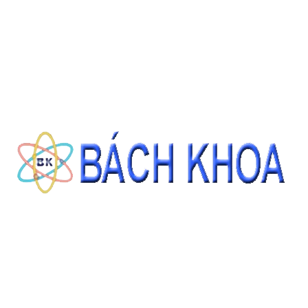
CÁT TIÊU CHUẨN ASTM C778 GRADED SAND 22.68KG/BAO
Giá: Liên hệ
ĐẶT HÀNG
THÔNG TIN LIÊN HỆ
CÔNG TY CỔ PHẦN THIẾT BỊ - HÓA CHẤT BÁCH KHOA
140 Đường Tam Đảo, Phường 14 , Quận 10, Thành phố Hồ Chí Minh