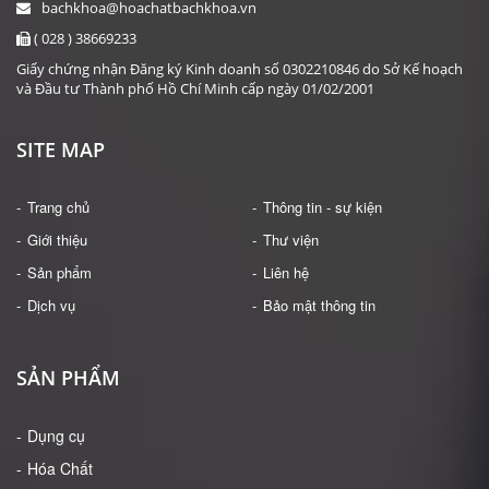
bachkhoa@hoachatbachkhoa.vn
( 028 ) 38669233
Giấy chứng nhận Đăng ký Kinh doanh số 0302210846 do Sở Kế hoạch
và Đầu tư Thành phố Hồ Chí Minh cấp ngày 01/02/2001
SITE MAP
Trang chủ
Thông tin - sự kiện
Giới thiệu
Thư viện
HÓA CHẤT: INDOLE-3-BUTYRIC ACID (IBA) (2-8 ĐỘ C)
Sản phẩm
Liên hệ
Giá: Liên hệ
Dịch vụ
Bảo mật thông tin
ĐẶT HÀNG
SẢN PHẨM
Dụng cụ
Hóa Chất