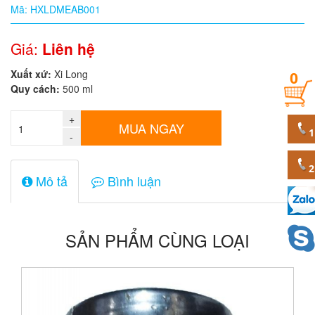
Mã: HXLDMEAB001
Quy
cách
Giá:
Liên hệ
Xuất xứ:
Xi Long
0
Giá:
Quy cách:
500 ml
0
đ
+
MUA NGAY
-
Mã
sản
phẩm
Mô tả
Bình luận
SẢN PHẨM CÙNG LOẠI