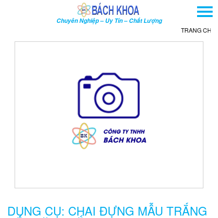
TRANG CHỦ
Chuyên Nghiệp – Uy Tín – Chất Lượng
GIỚI THIỆU
TRANG CHỦ
SẢN PHẨM
DỊCH VỤ
THÔNG TIN - SỰ KIỆN
HƯỚNG DẪN
LIÊN HỆ
TÌM KIẾM NÂNG CAO
Tên
sản
phẩm
DỤNG CỤ: CHAI ĐỰNG MẪU TRẮNG