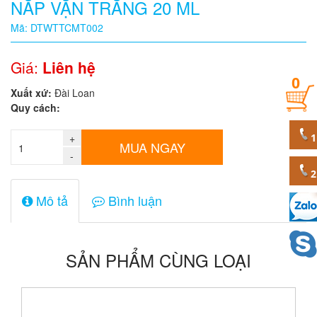
NẮP VẶN TRẮNG 20 ML
Quy
Mã: DTWTTCMT002
cách
Giá:
Liên hệ
0
Giá:
Xuất xứ:
Đài Loan
0
Quy cách:
đ
+
Mã
MUA NGAY
sản
-
phẩm
Mô tả
Bình luận
SẢN PHẨM CÙNG LOẠI