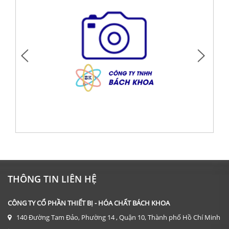
DỤNG CỤ: CỐC THỦY TINH 600 ML
Giá: Liên hệ
THÔNG TIN LIÊN HỆ
ĐẶT HÀNG
CÔNG TY CỔ PHẦN THIẾT BỊ - HÓA CHẤT BÁCH KHOA
140 Đường Tam Đảo, Phường 14 , Quận 10, Thành phố Hồ Chí Minh