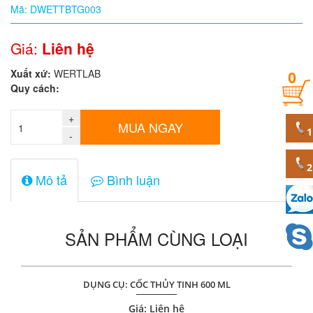
Mã: DWETTBTG003
Quy
cách
Giá:
Liên hệ
Xuất xứ:
WERTLAB
0
Giá:
Quy cách:
0
đ
+
MUA NGAY
-
Mã
sản
phẩm
Mô tả
Bình luận
SẢN PHẨM CÙNG LOẠI
DỤNG CỤ: CỐC THỦY TINH 600 ML
Giá: Liên hệ