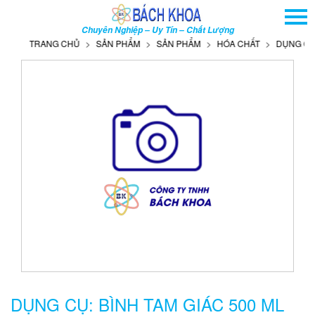
TRANG CHỦ
Chuyên Nghiệp – Uy Tín – Chất Lượng
GIỚI THIỆU
TRANG CHỦ
SẢN PHẨM
SẢN PHẨM
HÓA CHẤT
DỤNG CỤ: B
SẢN PHẨM
DỊCH VỤ
THÔNG TIN - SỰ KIỆN
HƯỚNG DẪN
LIÊN HỆ
TÌM KIẾM NÂNG CAO
Tên
sản
phẩm
DỤNG CỤ: BÌNH TAM GIÁC 500 ML