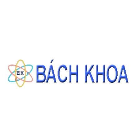
Giá: Liên hệ
ĐẶT HÀNG
THÔNG TIN LIÊN HỆ
CÔNG TY CỔ PHẦN THIẾT BỊ - HÓA CHẤT BÁCH KHOA
140 Đường Tam Đảo, Phường 14 , Quận 10, Thành phố Hồ Chí Minh