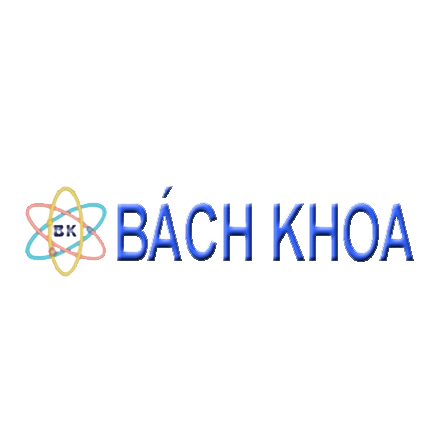
SẢN PHẨM CÙNG LOẠI
DỤNG CỤ: BÌNH TAM GIÁC 500 ML
Giá: Liên hệ
ĐẶT HÀNG