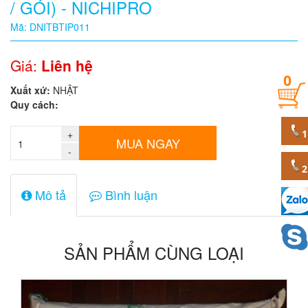
/ GÓI) - NICHIPRO
Quy
Mã: DNITBTIP011
cách
Giá:
Liên hệ
0
Giá:
Xuất xứ:
NHẬT
0
Quy cách:
đ
+
Mã
MUA NGAY
sản
-
phẩm
Mô tả
Bình luận
SẢN PHẨM CÙNG LOẠI