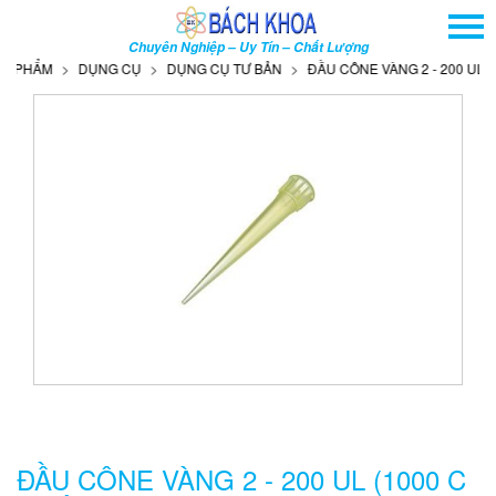
TRANG CHỦ
Chuyên Nghiệp – Uy Tín – Chất Lượng
GIỚI THIỆU
PHẨM
DỤNG CỤ
DỤNG CỤ TƯ BẢN
ĐẦU CÔNE VÀNG 2 - 200 UL (1000
SẢN PHẨM
DỊCH VỤ
THÔNG TIN - SỰ KIỆN
HƯỚNG DẪN
LIÊN HỆ
TÌM KIẾM NÂNG CAO
Tên
sản
phẩm
ĐẦU CÔNE VÀNG 2 - 200 UL (1000 C