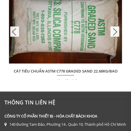
CÁT TIÊU CHUẨN ASTM C778 GRADED SAND 22.68KG/BAO
Giá: Liên hệ
ĐẶT HÀNG
THÔNG TIN LIÊN HỆ
CÔNG TY CỔ PHẦN THIẾT BỊ - HÓA CHẤT BÁCH KHOA
140 Đường Tam Đảo, Phường 14 , Quận 10, Thành phố Hồ Chí Minh