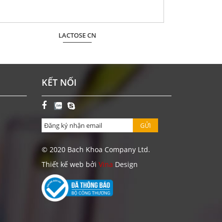
LACTOSE CN
Giá: Liên hệ
ĐẶT HÀNG
KẾT NỐI
GỬI
© 2020 Bach Khoa Company Ltd.
Thiết kế web bởi
Vina
Design