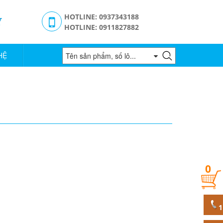
g
HOTLINE: 0937343188
HOTLINE: 0911827882
HỆ
0