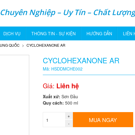
Chuyên Nghiệp – Uy Tín – Chất Lượn
DỊCH VỤ
THÔNG TIN - SỰ KIỆN
HƯỚNG DẪN
LIÊN 
RUNG QUỐC
CYCLOHEXANONE AR
CYCLOHEXANONE AR
Mã: HSDDMCHE002
Giá:
Liên hệ
Xuất xứ:
Sơn Đầu
Quy cách:
500 ml
+
MUA NGAY
-