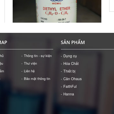
MAP
SẢN PHẨM
chủ
Thông tin - sự kiện
Dụng cụ
iệu
Thư viện
Hóa Chất
DIETHYL ETHER (ETHER ETHYLIC)
hẩm
Liên hệ
Thiết bị
Giá: Liên hệ
ụ
Bảo mật thông tin
Cân Ohaus
ĐẶT HÀNG
FaithFul
Hanna
)