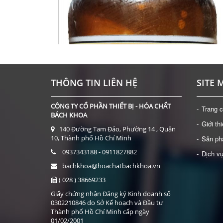
THÔNG TIN LIÊN HỆ
SITE 
CÔNG TY CỔ PHẦN THIẾT BỊ - HÓA CHẤT
Trang 
BÁCH KHOA
Giới th
140 Đường Tam Đảo, Phường 14 , Quận
10, Thành phố Hồ Chí Minh
Sản p
0937343188 - 0911827882
Dịch v
bachkhoa@hoachatbachkhoa.vn
( 028 ) 38669233
Giấy chứng nhận Đăng ký Kinh doanh số
0302210846 do Sở Kế hoạch và Đầu tư
Thành phố Hồ Chí Minh cấp ngày
01/02/2001
HÓA CHẤT: INDOLE-3-BUTYRIC ACID (IBA) (2-8 ĐỘ C