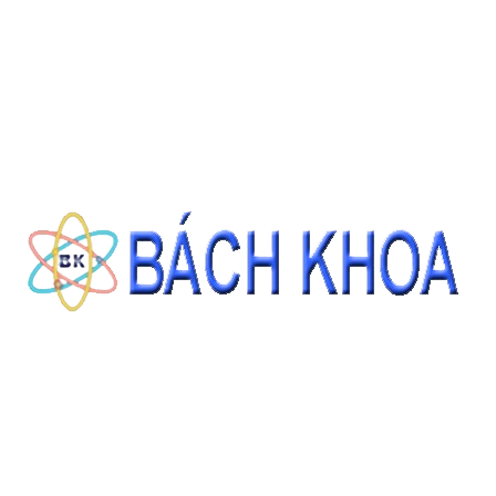
CÁT TIÊU CHUẨN ASTM C778 GRADED SAND 22.68KG/BAO
Giá: Liên hệ
ĐẶT HÀNG
THÔNG TIN LIÊN HỆ
CÔNG TY CỔ PHẦN THIẾT BỊ - HÓA CHẤT BÁCH KHOA
140 Đường Tam Đảo, Phường 14 , Quận 10, Thành phố Hồ Chí Minh