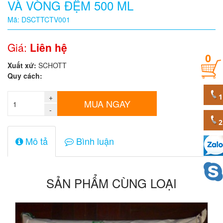
VÀ VÒNG ĐỆM 500 ML
Quy
Mã: DSCTTCTV001
cách
Giá:
Liên hệ
0
Giá:
Xuất xứ:
SCHOTT
0
Quy cách:
đ
+
Mã
MUA NGAY
sản
-
phẩm
Mô tả
Bình luận
SẢN PHẨM CÙNG LOẠI