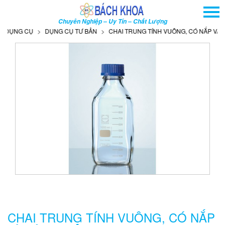
TRANG CHỦ
Chuyên Nghiệp – Uy Tín – Chất Lượng
GIỚI THIỆU
ỤNG CỤ
DỤNG CỤ TƯ BẢN
CHAI TRUNG TÍNH VUÔNG, CÓ NẮP VÀ VÒN
SẢN PHẨM
DỊCH VỤ
THÔNG TIN - SỰ KIỆN
HƯỚNG DẪN
LIÊN HỆ
TÌM KIẾM NÂNG CAO
Tên
sản
phẩm
CHAI TRUNG TÍNH VUÔNG, CÓ NẮP