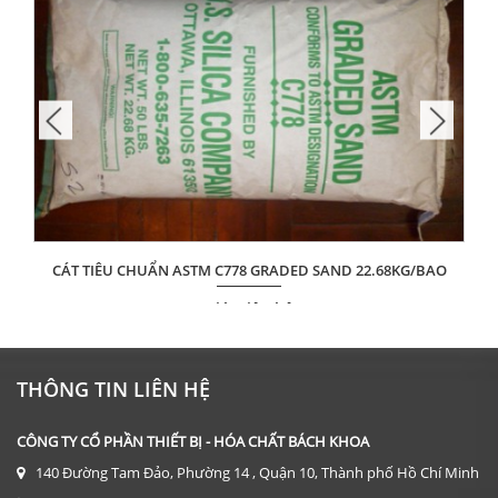
CÁT TIÊU CHUẨN ASTM C778 GRADED SAND 22.68KG/BAO
Giá: Liên hệ
ĐẶT HÀNG
THÔNG TIN LIÊN HỆ
CÔNG TY CỔ PHẦN THIẾT BỊ - HÓA CHẤT BÁCH KHOA
140 Đường Tam Đảo, Phường 14 , Quận 10, Thành phố Hồ Chí Minh