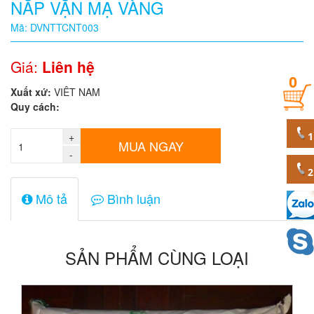
NẮP VẶN MẠ VÀNG
Quy
Mã: DVNTTCNT003
cách
Giá:
Liên hệ
0
Giá:
Xuất xứ:
VIÊT NAM
0
Quy cách:
đ
+
Mã
MUA NGAY
sản
-
phẩm
Mô tả
Bình luận
SẢN PHẨM CÙNG LOẠI