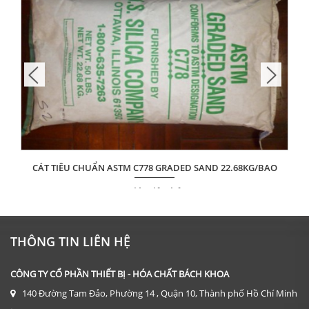
CÁT TIÊU CHUẨN ASTM C778 GRADED SAND 22.68KG/BAO
Giá: Liên hệ
ĐẶT HÀNG
THÔNG TIN LIÊN HỆ
CÔNG TY CỔ PHẦN THIẾT BỊ - HÓA CHẤT BÁCH KHOA
140 Đường Tam Đảo, Phường 14 , Quận 10, Thành phố Hồ Chí Minh