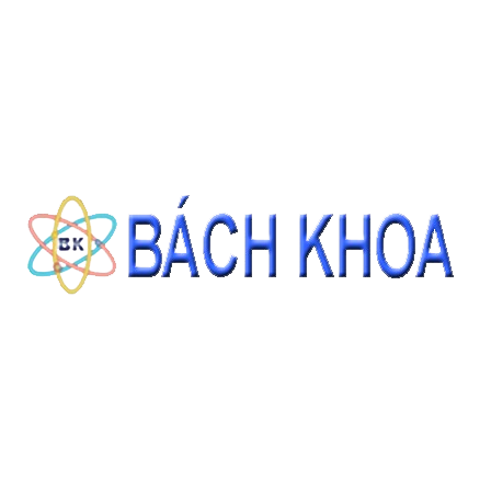
CÁT TIÊU CHUẨN ASTM C778 GRADED SAND 22.68KG/BAO
Giá: Liên hệ
ĐẶT HÀNG
THÔNG TIN LIÊN HỆ
CÔNG TY CỔ PHẦN THIẾT BỊ - HÓA CHẤT BÁCH KHOA
140 Đường Tam Đảo, Phường 14 , Quận 10, Thành phố Hồ Chí Minh
0937343188 - 0911827882