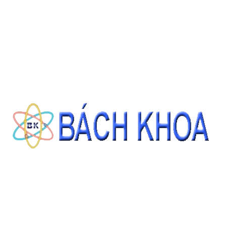
CÁT TIÊU CHUẨN ASTM C778 GRADED SAND 22.68KG/BAO
Giá: Liên hệ
ĐẶT HÀNG
THÔNG TIN LIÊN HỆ
CÔNG TY CỔ PHẦN THIẾT BỊ - HÓA CHẤT BÁCH KHOA