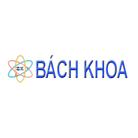
CÁT TIÊU CHUẨN ASTM C778 GRADED SAND 22.68KG/BAO
Giá: Liên hệ
ĐẶT HÀNG
THÔNG TIN LIÊN HỆ
CÔNG TY CỔ PHẦN THIẾT BỊ - HÓA CHẤT BÁCH KHOA
140 Đường Tam Đảo, Phường 14 , Quận 10, Thành phố Hồ Chí Minh
0937343188 - 0911827882