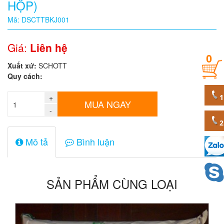
HỘP)
Quy
Mã: DSCTTBKJ001
cách
Giá:
Liên hệ
0
Giá:
Xuất xứ:
SCHOTT
0
Quy cách:
đ
+
Mã
MUA NGAY
sản
-
phẩm
Mô tả
Bình luận
SẢN PHẨM CÙNG LOẠI