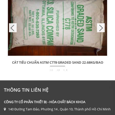
CÁT TIÊU CHUẨN ASTM C778 GRADED SAND 22.68KG/BAO
Giá: Liên hệ
ĐẶT HÀNG
THÔNG TIN LIÊN HỆ
CÔNG TY CỔ PHẦN THIẾT BỊ - HÓA CHẤT BÁCH KHOA
140 Đường Tam Đảo, Phường 14 , Quận 10, Thành phố Hồ Chí Minh