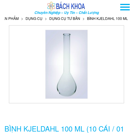
TRANG CHỦ
Chuyên Nghiệp – Uy Tín – Chất Lượng
GIỚI THIỆU
N PHẨM
DỤNG CỤ
DỤNG CỤ TƯ BẢN
BÌNH KJELDAHL 100 ML (10 CÁI
SẢN PHẨM
DỊCH VỤ
THÔNG TIN - SỰ KIỆN
HƯỚNG DẪN
LIÊN HỆ
TÌM KIẾM NÂNG CAO
Tên
sản
phẩm
BÌNH KJELDAHL 100 ML (10 CÁI / 01