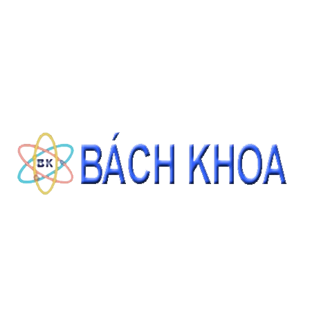
CÁT TIÊU CHUẨN ASTM C778 GRADED SAND 22.68KG/BAO
Giá: Liên hệ
ĐẶT HÀNG
THÔNG TIN LIÊN HỆ
CÔNG TY CỔ PHẦN THIẾT BỊ - HÓA CHẤT BÁCH KHOA
140 Đường Tam Đảo, Phường 14 , Quận 10, Thành phố Hồ Chí Minh