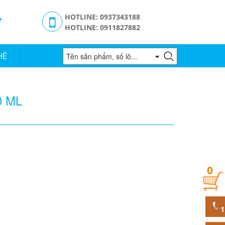
g
HOTLINE: 0937343188
HOTLINE: 0911827882
HỆ
0 ML
0