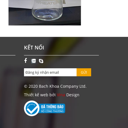
CHAI BOD 300 ML WHEATON-MỸ
KẾT NỐI
Giá: Liên hệ
ĐẶT HÀNG
GỬI
© 2020 Bach Khoa Company Ltd.
Thiết kế web bởi
Vina
Design