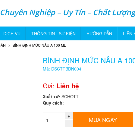
Chuyên Nghiệp – Uy Tín – Chất Lượn
DỊCH VỤ
THÔNG TIN - SỰ KIỆN
HƯỚNG DẪN
LIÊN 
BẢN
BÌNH ĐỊNH MỨC NÂU A 100 ML
BÌNH ĐỊNH MỨC NÂU A 10
Mã: DSCTTBDN004
Giá:
Liên hệ
Xuất xứ:
SCHOTT
Quy cách:
+
MUA NGAY
-