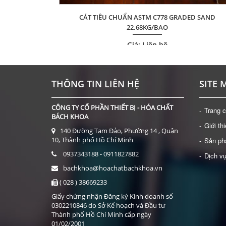
CÁT TIÊU CHUẨN ASTM C778 GRADED SAND
X 23MM)
22.68KG/BAO
Giá: Liên hệ
ĐẶT HÀNG
THÔNG TIN LIÊN HỆ
SITE 
CÔNG TY CỔ PHẦN THIẾT BỊ - HÓA CHẤT
Trang 
BÁCH KHOA
Giới th
140 Đường Tam Đảo, Phường 14 , Quận
10, Thành phố Hồ Chí Minh
Sản p
0937343188 - 0911827882
Dịch v
bachkhoa@hoachatbachkhoa.vn
( 028 ) 38669233
Giấy chứng nhận Đăng ký Kinh doanh số
0302210846 do Sở Kế hoạch và Đầu tư
Thành phố Hồ Chí Minh cấp ngày
01/02/2001