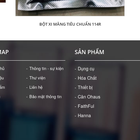
BỘT XI MĂNG TIÊU CHUẨN 114R
Giá: Liên hệ
ĐẶT HÀNG
MAP
SẢN PHẨM
chủ
Thông tin - sự kiện
Dụng cụ
iệu
Thư viện
Hóa Chất
hẩm
Liên hệ
Thiết bị
ụ
Bảo mật thông tin
Cân Ohaus
FaithFul
Hanna