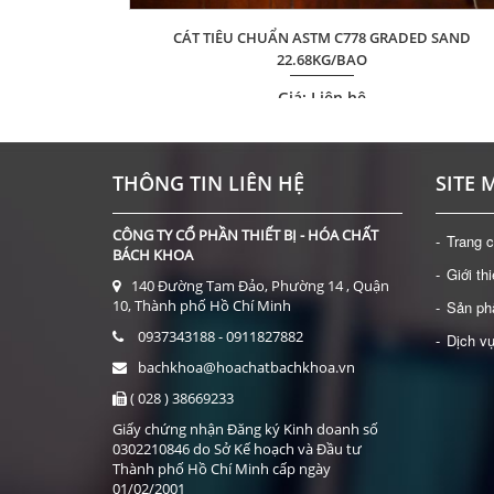
CÁT TIÊU CHUẨN ASTM C778 GRADED SAND
X 23MM)
22.68KG/BAO
Giá: Liên hệ
ĐẶT HÀNG
THÔNG TIN LIÊN HỆ
SITE 
CÔNG TY CỔ PHẦN THIẾT BỊ - HÓA CHẤT
Trang 
BÁCH KHOA
Giới th
140 Đường Tam Đảo, Phường 14 , Quận
10, Thành phố Hồ Chí Minh
Sản p
0937343188 - 0911827882
Dịch v
bachkhoa@hoachatbachkhoa.vn
( 028 ) 38669233
Giấy chứng nhận Đăng ký Kinh doanh số
0302210846 do Sở Kế hoạch và Đầu tư
Thành phố Hồ Chí Minh cấp ngày
01/02/2001