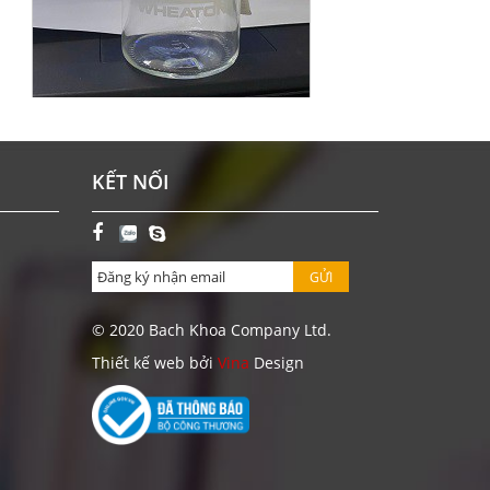
CHAI BOD 300 ML WHEATON-MỸ
KẾT NỐI
Giá: Liên hệ
ĐẶT HÀNG
GỬI
© 2020 Bach Khoa Company Ltd.
Thiết kế web bởi
Vina
Design