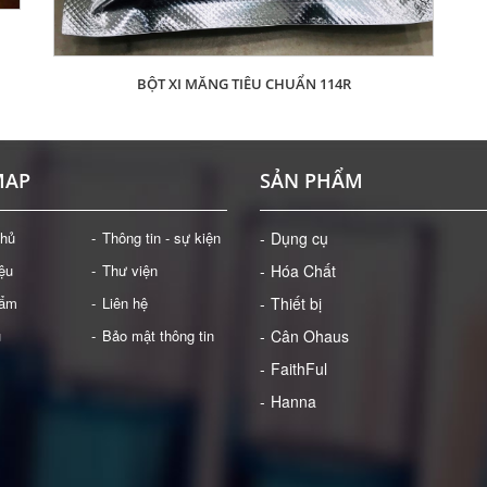
BỘT XI MĂNG TIÊU CHUẨN 114R
Giá: Liên hệ
ĐẶT HÀNG
MAP
SẢN PHẨM
chủ
Thông tin - sự kiện
Dụng cụ
iệu
Thư viện
Hóa Chất
hẩm
Liên hệ
Thiết bị
ụ
Bảo mật thông tin
Cân Ohaus
FaithFul
Hanna