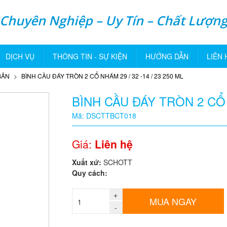
Chuyên Nghiệp – Uy Tín – Chất Lượn
DỊCH VỤ
THÔNG TIN - SỰ KIỆN
HƯỚNG DẪN
LIÊN 
BẢN
BÌNH CẦU ĐÁY TRÒN 2 CỔ NHÁM 29 / 32 -14 / 23 250 ML
BÌNH CẦU ĐÁY TRÒN 2 CỔ N
Mã: DSCTTBCT018
Giá:
Liên hệ
Xuất xứ:
SCHOTT
Quy cách:
+
MUA NGAY
-