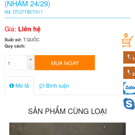
(NHÁM 24/29)
Quy
Mã: DTQTTBCT017
cách
Giá:
Liên hệ
0
Giá:
Xuất xứ:
T.QUỐC
0
Quy cách:
đ
+
Mã
MUA NGAY
sản
-
phẩm
Mô tả
Bình luận
SẢN PHẨM CÙNG LOẠI