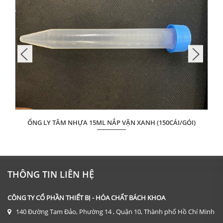
ỐNG LY TÂM NHỰA 15ML NẮP VẶN XANH (150CÁI/GÓI)
Giá: Liên hệ
ĐẶT HÀNG
THÔNG TIN LIÊN HỆ
CÔNG TY CỔ PHẦN THIẾT BỊ - HÓA CHẤT BÁCH KHOA
140 Đường Tam Đảo, Phường 14 , Quận 10, Thành phố Hồ Chí Minh