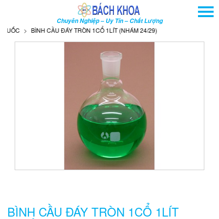
TRANG CHỦ
Chuyên Nghiệp – Uy Tín – Chất Lượng
GIỚI THIỆU
UỐC
BÌNH CẦU ĐÁY TRÒN 1CỔ 1LÍT (NHÁM 24/29)
SẢN PHẨM
DỊCH VỤ
THÔNG TIN - SỰ KIỆN
HƯỚNG DẪN
LIÊN HỆ
TÌM KIẾM NÂNG CAO
Tên
sản
phẩm
BÌNH CẦU ĐÁY TRÒN 1CỔ 1LÍT