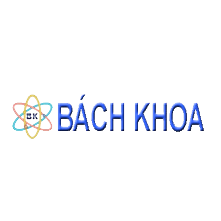
CÁT TIÊU CHUẨN ASTM C778 GRADED SAND 22.68KG/BAO
Giá: Liên hệ
ĐẶT HÀNG
THÔNG TIN LIÊN HỆ
CÔNG TY CỔ PHẦN THIẾT BỊ - HÓA CHẤT BÁCH KHOA
140 Đường Tam Đảo, Phường 14 , Quận 10, Thành phố Hồ Chí Minh