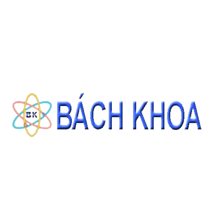
ỐNG LY TÂM NHỰA 15ML NẮP VẶN XANH (150CÁI/GÓI)
Giá: Liên hệ
ĐẶT HÀNG
THÔNG TIN LIÊN HỆ
CÔNG TY CỔ PHẦN THIẾT BỊ - HÓA CHẤT BÁCH KHOA
140 Đường Tam Đảo, Phường 14 , Quận 10, Thành phố Hồ Chí Minh