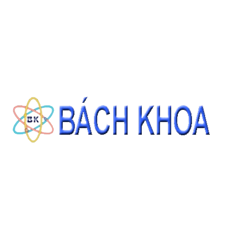
CÁT TIÊU CHUẨN ASTM C778 GRADED SAND 22.68KG/BAO
Giá: Liên hệ
ĐẶT HÀNG
THÔNG TIN LIÊN HỆ
CÔNG TY CỔ PHẦN THIẾT BỊ - HÓA CHẤT BÁCH KHOA
140 Đường Tam Đảo, Phường 14 , Quận 10, Thành phố Hồ Chí Minh